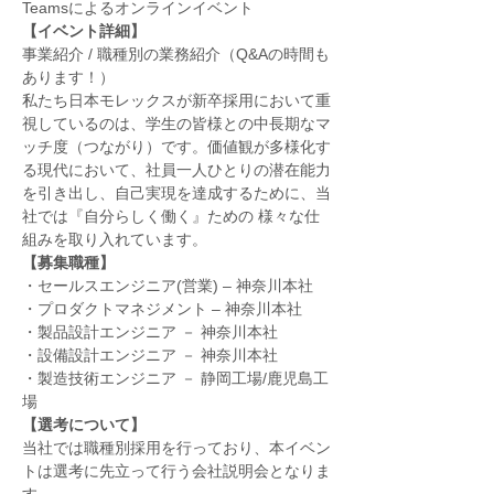
Teamsによるオンラインイベント
【イベント詳細】
事業紹介 / 職種別の業務紹介（Q&Aの時間も
あります！）
私たち日本モレックスが新卒採用において重
視しているのは、学生の皆様との中長期なマ
ッチ度（つながり）です。価値観が多様化す
る現代において、社員一人ひとりの潜在能力
を引き出し、自己実現を達成するために、当
社では『自分らしく働く』ための 様々な仕
組みを取り入れています。
【募集職種】
・セールスエンジニア(営業) – 神奈川本社
・プロダクトマネジメント – 神奈川本社
・製品設計エンジニア － 神奈川本社
・設備設計エンジニア － 神奈川本社
・製造技術エンジニア － 静岡工場/鹿児島工
場
【選考について】
当社では職種別採用を行っており、本イベン
トは選考に先立って行う会社説明会となりま