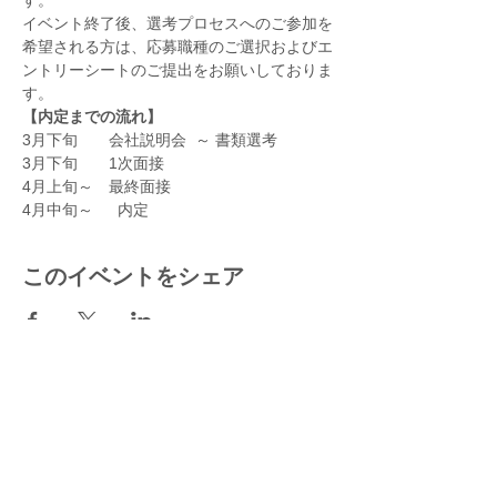
す。
イベント終了後、選考プロセスへのご参加を
希望される方は、応募職種のご選択およびエ
ントリーシートのご提出をお願いしておりま
す。
【内定までの流れ】
3月下旬　　会社説明会  ～ 書類選考
3月下旬　　1次面接
4月上旬～　最終面接
4月中旬～　  内定
このイベントをシェア
＞ モレックスを知る
＞ 働き方を知る
- ​モレックスのビジョン
- ​職種紹介
- ​会社概要
- ​ワークライフバランス
- ​イノベーションの歩み
- モレックスのコミュニティ